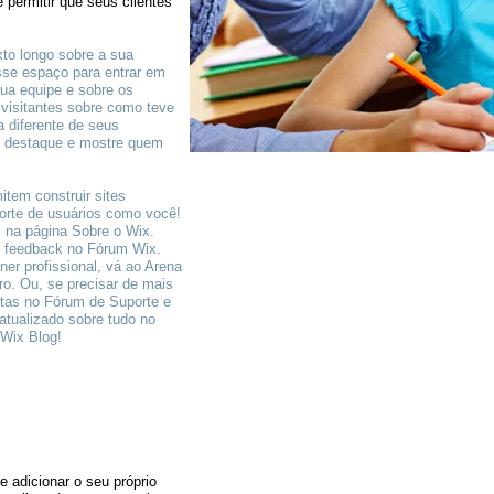
 permitir que seus clientes
to longo sobre a sua
sse espaço para entrar em
sua equipe e sobre os
 visitantes sobre como teve
na diferente de seus
 destaque e mostre quem
tem construir sites
porte de usuários como você!
 na página Sobre o Wix.
 e feedback no Fórum Wix.
er profissional, vá ao Arena
o. Ou, se precisar de mais
Ligue:
ntas no Fórum de Suporte e
atualizado sobre tudo no
 Wix Blog!
0-800-000-00
e adicionar o seu próprio