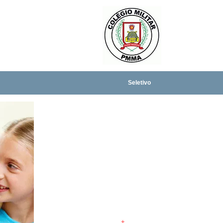
Seletivo
Notícias:
SOU UM TÍTULO
Sou um parágrafo. Clique
aqui para adicionar o seu
próprio texto e editar-me.
Conte um pouco mais sobre
você para seus clientes.
12 de Julho, 2035
+