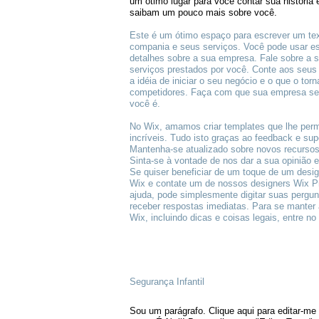
um ótimo lugar para você contar sua história e
saibam um pouco mais sobre você.
Este é um ótimo espaço para escrever um tex
compania e seus serviços. Você pode usar e
detalhes sobre a sua empresa. Fale sobre a 
serviços prestados por você. Conte aos seus
a idéia de iniciar o seu negócio e o que o tor
competidores. Faça com que sua empresa se
você é.
No Wix, amamos criar templates que lhe permi
incríveis. Tudo isto graças ao feedback e su
Mantenha-se atualizado sobre novos recursos
Sinta-se à vontade de nos dar a sua opinião
Se quiser beneficiar de um toque de um design
Wix e contate um de nossos designers Wix Pr
ajuda, pode simplesmente digitar suas pergu
receber respostas imediatas. Para se manter 
Wix, incluindo dicas e coisas legais, entre no
Segurança Infantil
Sou um parágrafo. Clique aqui para editar-me 