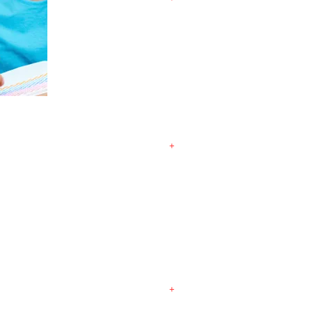
SOU UM TÍTULO
Sou um parágrafo. Clique
aqui para adicionar o seu
próprio texto e editar-me.
Conte um pouco mais sobre
você para seus clientes.
12 de Julho, 2035
+
SOU UM TÍTULO
Sou um parágrafo. Clique
00
aqui para adicionar o seu
próprio texto e editar-me.
Conte um pouco mais sobre
você para seus clientes.
12 de Julho, 2035
+