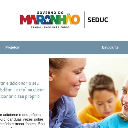
Projetos
Estudante
ar e adicionar o seu
"Editar Texto" ou clicar
cionar o seu próprio
e adicionar o seu próprio
 ou clicar duas vezes sobre
nteúdo e trocar fontes. Sou